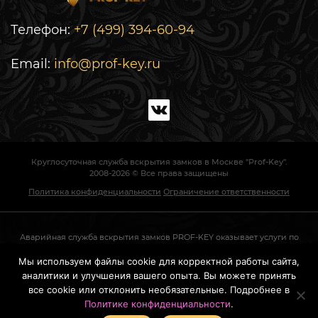
Телефон:
+7 (499) 394-60-94
Email:
info@prof-key.ru
Круглосуточная служба вскрытия замков в Москве "Prof-Key".
2008-2026 © Все права защищены
Политика конфиденциальности
Ограничение ответственности
Аварийная служба вскрытия замков PROF-KEY оказывает услуги по
экстренному вскрытию дверей, автомобилей и сейфов в Москве и
Мы используем файлы cookie для корректной работы сайта,
аналитики и улучшения вашего опыта. Вы можете принять
области. Вызов мастера круглосуточно.
все cookie или отклонить необязательные. Подробнее в
Позво
Сайт не является публичной офертой и носит информационный
Политике конфиденциальности
.