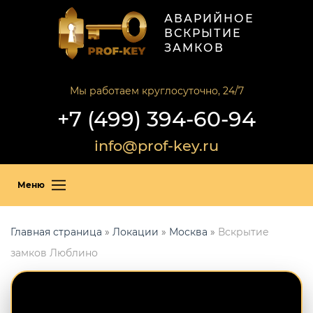
АВАРИЙНОЕ
ВСКРЫТИЕ
ЗАМКОВ
Мы работаем круглосуточно, 24/7
+7 (499) 394-60-94
info@prof-key.ru
Меню
Главная страница
»
Локации
»
Москва
»
Вскрытие
замков Люблино